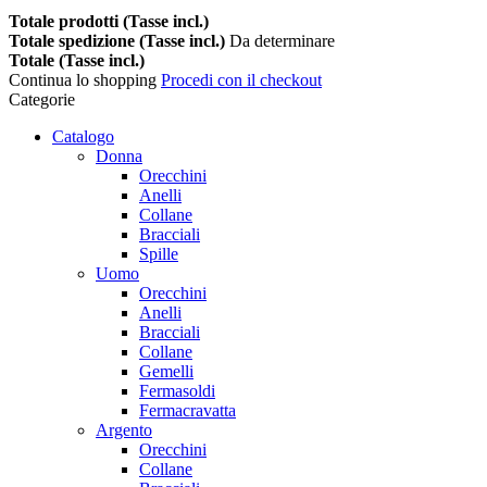
Totale prodotti (Tasse incl.)
Totale spedizione (Tasse incl.)
Da determinare
Totale (Tasse incl.)
Continua lo shopping
Procedi con il checkout
Categorie
Catalogo
Donna
Orecchini
Anelli
Collane
Bracciali
Spille
Uomo
Orecchini
Anelli
Bracciali
Collane
Gemelli
Fermasoldi
Fermacravatta
Argento
Orecchini
Collane