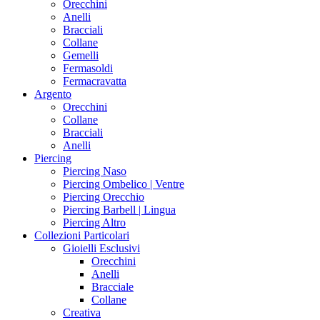
Orecchini
Anelli
Bracciali
Collane
Gemelli
Fermasoldi
Fermacravatta
Argento
Orecchini
Collane
Bracciali
Anelli
Piercing
Piercing Naso
Piercing Ombelico | Ventre
Piercing Orecchio
Piercing Barbell | Lingua
Piercing Altro
Collezioni Particolari
Gioielli Esclusivi
Orecchini
Anelli
Bracciale
Collane
Creativa