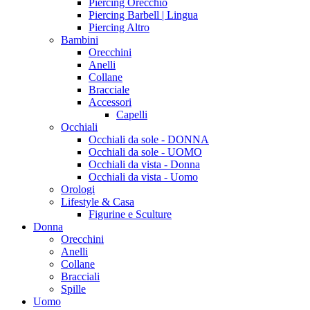
Piercing Orecchio
Piercing Barbell | Lingua
Piercing Altro
Bambini
Orecchini
Anelli
Collane
Bracciale
Accessori
Capelli
Occhiali
Occhiali da sole - DONNA
Occhiali da sole - UOMO
Occhiali da vista - Donna
Occhiali da vista - Uomo
Orologi
Lifestyle & Casa
Figurine e Sculture
Donna
Orecchini
Anelli
Collane
Bracciali
Spille
Uomo