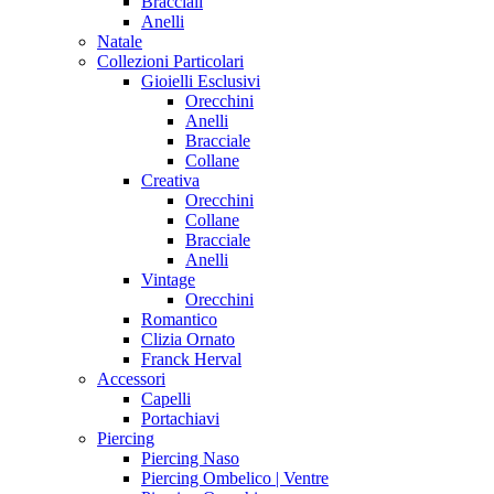
Bracciali
Anelli
Natale
Collezioni Particolari
Gioielli Esclusivi
Orecchini
Anelli
Bracciale
Collane
Creativa
Orecchini
Collane
Bracciale
Anelli
Vintage
Orecchini
Romantico
Clizia Ornato
Franck Herval
Accessori
Capelli
Portachiavi
Piercing
Piercing Naso
Piercing Ombelico | Ventre