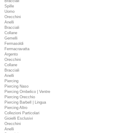
Bracciali
Spille
Uomo
Orecchini
Anelli
Bracciali
Collane
Gemelli
Fermasoldi
Fermacravatta
Argento
Orecchini
Collane
Bracciali
Anelli
Piercing
Piercing Naso
Piercing Ombelico | Ventre
Piercing Orecchio
Piercing Barbell | Lingua
Piercing Altro
Collezioni Particolari
Gioielli Esclusivi
Orecchini
Anelli