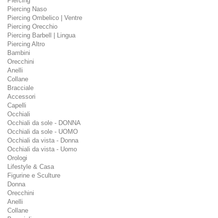
Piercing
Piercing Naso
Piercing Ombelico | Ventre
Piercing Orecchio
Piercing Barbell | Lingua
Piercing Altro
Bambini
Orecchini
Anelli
Collane
Bracciale
Accessori
Capelli
Occhiali
Occhiali da sole - DONNA
Occhiali da sole - UOMO
Occhiali da vista - Donna
Occhiali da vista - Uomo
Orologi
Lifestyle & Casa
Figurine e Sculture
Donna
Orecchini
Anelli
Collane