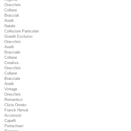
Orecchini
Collane
Bracciali
Anelli
Natale
Collezioni Particolari
Gioielli Esclusivi
Orecchini
Anelli
Bracciale
Collane
Creativa
Orecchini
Collane
Bracciale
Anelli
Vintage
Orecchini
Romantico
Clizia Ornato
Franck Herval
Accessori
Capelli
Portachiavi