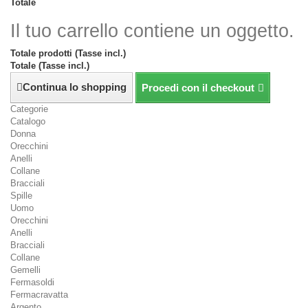
Totale
Il tuo carrello contiene un oggetto.
Totale prodotti (Tasse incl.)
Totale (Tasse incl.)
Continua lo shopping
Procedi con il checkout
Categorie
Catalogo
Donna
Orecchini
Anelli
Collane
Bracciali
Spille
Uomo
Orecchini
Anelli
Bracciali
Collane
Gemelli
Fermasoldi
Fermacravatta
Argento